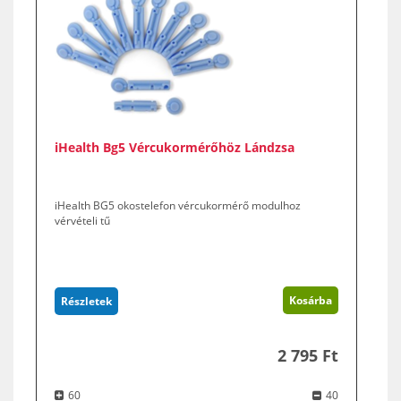
iHealth Bg5 Vércukormérőhöz Lándzsa
iHealth BG5 okostelefon vércukormérő modulhoz
vérvételi tű
Kosárba
Részletek
2 795 Ft
60
40