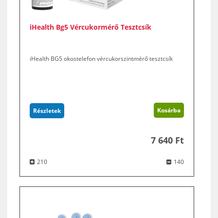
iHealth Bg5 Vércukormérő Tesztcsík
iHealth BG5 okostelefon vércukorszintmérő tesztcsík
Kosárba
Részletek
7 640 Ft
210
140