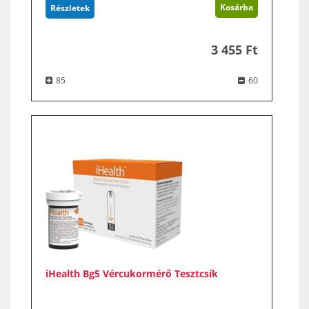
Kosárba
Részletek
3 455 Ft
85
60
iHealth Bg5 Vércukormérő Tesztcsík