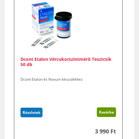
Dcont Etalon Vércukorszintmérő Tesztcsík
50 db
Dcont Etalon és Novum készülékhez
Kosárba
Részletek
3 990 Ft