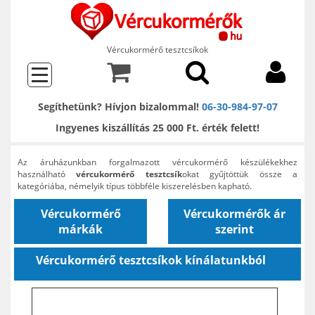
Vércukormérő tesztcsíkok
Segíthetünk? Hívjon bizalommal!
06-30-984-97-07
Ingyenes kiszállítás 25 000 Ft. érték felett!
Az áruházunkban forgalmazott vércukormérő készülékekhez
használható
vércukormérő tesztcsík
okat gyűjtöttük össze a
kategóriába, némelyik típus többféle kiszerelésben kapható.
Vércukormérő
Vércukormérők ár
márkák
szerint
Vércukormérő tesztcsíkok kínálatunkból