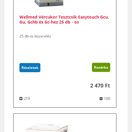
Wellmed Vércukor Tesztcsík Easytouch Gcu,
Gu, Gchb és Gc-hez 25 db - os
25 db-os kiszerelés
Kosárba
Részletek
2 470 Ft
219
100