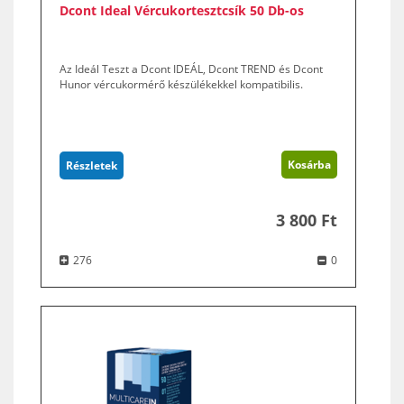
Dcont Ideal Vércukortesztcsík 50 Db-os
Az Ideál Teszt a Dcont IDEÁL, Dcont TREND és Dcont
Hunor vércukormérő készülékekkel kompatibilis.
Kosárba
Részletek
3 800 Ft
276
0