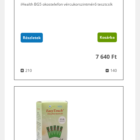
iHealth BG5 okostelefon vércukorszintmérő tesztcsík
Kosárba
Részletek
7 640 Ft
210
140