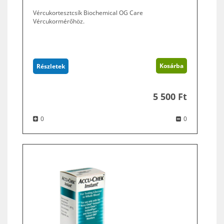
Vércukortesztcsík Biochemical OG Care
Vércukormérőhöz.
Kosárba
Részletek
5 500 Ft
0
0