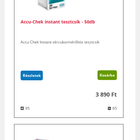
Accu-Chek instant tesztcsík - 50db
Accu Chek Instant vércukormérőhöz tesztcsík
Kosárba
Részletek
3 890 Ft
95
65