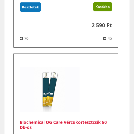
Kosárba
Részletek
2 590 Ft
70
45
Biochemical OG Care Vércukortesztcsík 50
Db-os