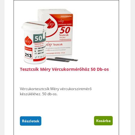
Tesztcsík Méry Vércukormérőhöz 50 Db-os
Vércukortesztcsík Méry vércukorszintmérő
készülékhez. 50 db-os.
Kosárba
Részletek