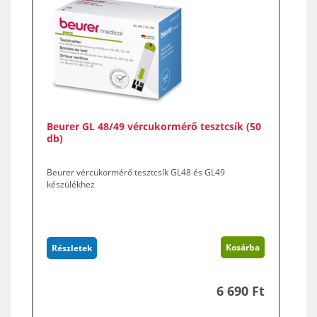
Beurer GL 48/49 vércukormérő tesztcsík (50
db)
Beurer vércukormérő tesztcsík GL48 és GL49
készülékhez
Kosárba
Részletek
6 690 Ft