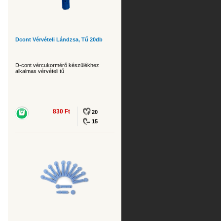
Dcont Vérvételi Lándzsa, Tű 20db
D-cont vércukormérő készülékhez
alkalmas vérvételi tű
830 Ft
20
15