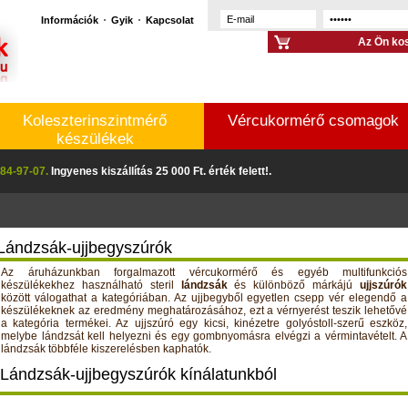
Információk
Gyik
Kapcsolat
Az Ön kos
Koleszterinszintmérő
Vércukormérő csomagok
készülékek
84-97-07.
Ingyenes kiszállítás 25 000 Ft. érték felett!.
Lándzsák-ujjbegyszúrók
Az áruházunkban forgalmazott vércukormérő és egyéb multifunkciós
készülékekhez használható steril
lándzsák
és különböző márkájú
ujjszúrók
között válogathat a kategóriában. Az ujjbegyből egyetlen csepp vér elegendő a
készülékeknek az eredmény meghatározásához, ezt a vérnyerést teszik lehetővé
a kategória termékei. Az ujjszúró egy kicsi, kinézetre golyóstoll-szerű eszköz,
melybe lándzsát kell helyezni és egy gombnyomásra elvégzi a vérmintavételt. A
lándzsák többféle kiszerelésben kaphatók.
Lándzsák-ujjbegyszúrók kínálatunkból