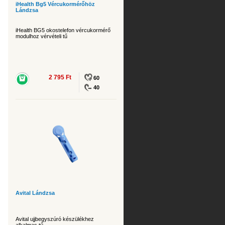
iHealth Bg5 Vércukormérőhöz
Lándzsa
iHealth BG5 okostelefon vércukormérő
modulhoz vérvételi tű
2 795 Ft
60
40
Avital Lándzsa
Avital ujjbegyszúró készülékhez