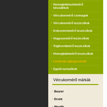
Hemoglobinszintmérő
készülékek
Vércukormérő csomagok
Vércukormérő tesztcsíkok
Koleszterinmérő tesztcsíkok
Hugysavmérő tesztcsíkok
Trigliceridmérő tesztcsíkok
Hemoglobinmérő tesztcsíkok
Lándzsák-ujjbegyszúrók
Egyéb tartozékok
Vércukormérő márkák
Beurer
Dcont
IHealth