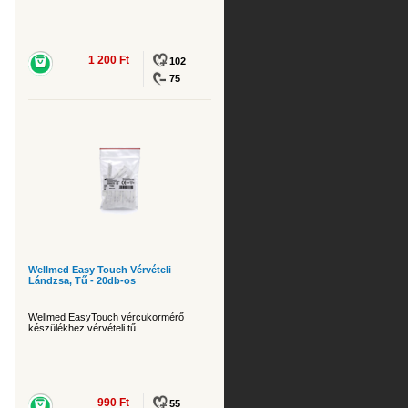
1 200 Ft
102
75
Wellmed Easy Touch Vérvételi
Lándzsa, Tű - 20db-os
Wellmed EasyTouch vércukormérő
készülékhez vérvételi tű.
990 Ft
55