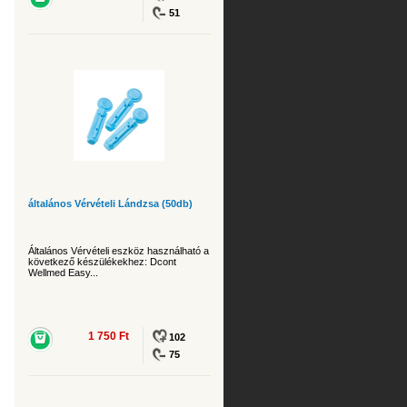
51
általános Vérvételi Lándzsa (50db)
Általános Vérvételi eszköz használható a
következő készülékekhez: Dcont
Wellmed Easy...
1 750 Ft
102
75