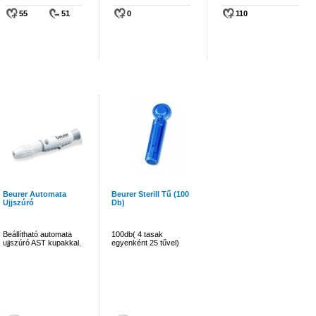
55
51
0
110
Beurer Automata
Beurer Sterill Tű (100
Ujjszúró
Db)
Beállítható automata
100db( 4 tasak
ujjszúró AST kupakkal.
egyenként 25 tűvel)