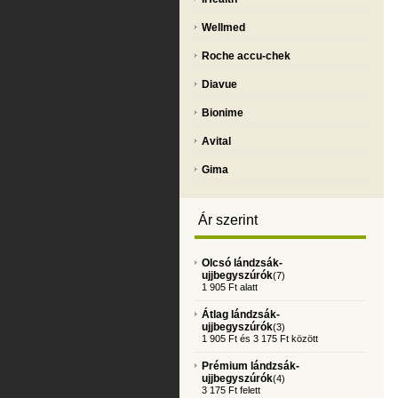
Wellmed
Roche accu-chek
Diavue
Bionime
Avital
Gima
Ár szerint
Olcsó lándzsák-
ujjbegyszúrók
(7)
1 905 Ft alatt
Átlag lándzsák-
ujjbegyszúrók
(3)
1 905 Ft és 3 175 Ft között
Prémium lándzsák-
ujjbegyszúrók
(4)
3 175 Ft felett