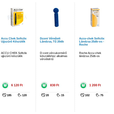
Accu Chek Softclix
Dcont Vérvételi
Accu-chek Softclix
Ujjszúró Készülék
Lándzsa, Tű 20db
Lándzsa 25db-os -
Roche
ACCU CHEK Softclix
D-cont vércukormérő
Roche Accu-chek
ujjszúró készülék
készülékhez alkalmas
lándzsa 25db-os
vérvételi tű
6 120 Ft
830 Ft
1 200 Ft
185
120
20
15
102
75