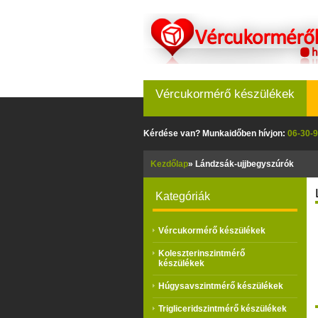
Vércukormérő készülékek
Kérdése van? Munkaidőben hívjon:
06-30-9
Kezdőlap
»
Lándzsák-ujjbegyszúrók
Kategóriák
Vércukormérő készülékek
Koleszterinszintmérő
készülékek
Húgysavszintmérő készülékek
Trigliceridszintmérő készülékek