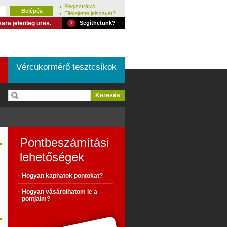
Regisztráció
Elfelejtette jelszavát?
ara jelenleg üres.
Segíthetünk?
Vércukormérő tesztcsíkok
Pontbeszámítási
lehetőségek
Hogyan kaphatok pontokat?
Hogyan vásárolhatom le a
pontjaim?