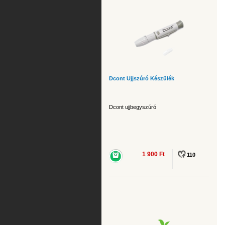
Dcont Ujjszúró Készülék
Dcont ujjbegyszúró
1 900 Ft
110