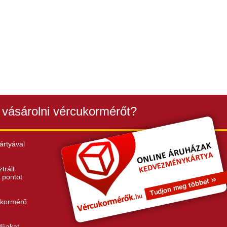
 vásárolni vércukormérőt?
ártyával
trált
 pontot
ukormérő
íjakat