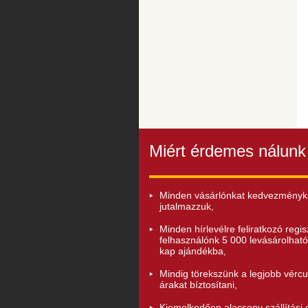
Miért érdemes nálunk
Minden vásárlónkat kedvezményk
jutalmazzuk,
Minden hírlevélre feliratkozó regisz
felhasználónk 5 000 levásárolható
kap ajándékba,
Mindig törekszünk a legjobb vérc
árakat bíztosítani,
Kiemelkedően alacsony szállítási d