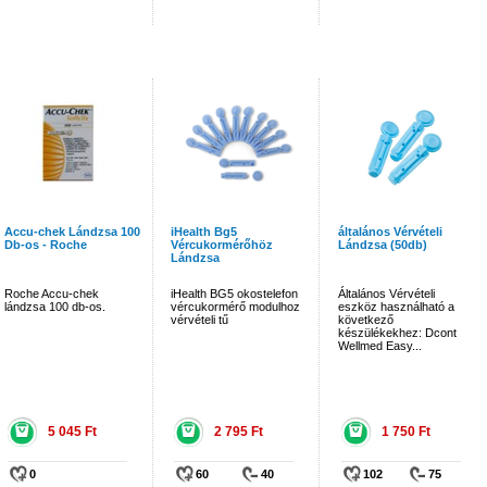
Accu-chek Lándzsa 100
iHealth Bg5
általános Vérvételi
Db-os - Roche
Vércukormérőhöz
Lándzsa (50db)
Lándzsa
Roche Accu-chek
iHealth BG5 okostelefon
Általános Vérvételi
lándzsa 100 db-os.
vércukormérő modulhoz
eszköz használható a
vérvételi tű
következő
készülékekhez: Dcont
Wellmed Easy...
5 045 Ft
2 795 Ft
1 750 Ft
0
60
40
102
75