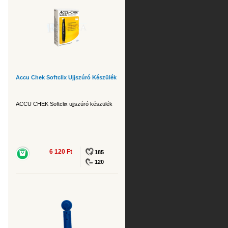
Accu Chek Softclix Ujjszúró Készülék
ACCU CHEK Softclix ujjszúró készülék
6 120 Ft
185
120