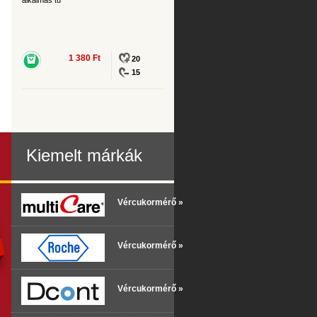
alkalmas tű
1 380 Ft
20
15
Kiemelt márkák
Vércukormérő »
Vércukormérő »
Vércukormérő »