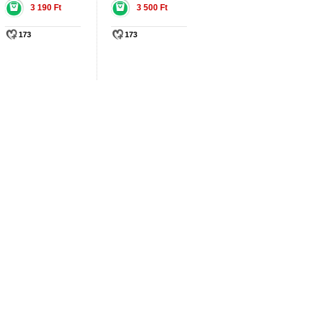
3 190 Ft
3 500 Ft
173
173