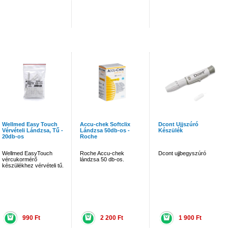
Wellmed Easy Touch
Accu-chek Softclix
Dcont Ujjszúró
Vérvételi Lándzsa, Tű -
Lándzsa 50db-os -
Készülék
20db-os
Roche
Wellmed EasyTouch
Roche Accu-chek
Dcont ujjbegyszúró
vércukormérő
lándzsa 50 db-os.
készülékhez vérvételi tű.
990 Ft
2 200 Ft
1 900 Ft