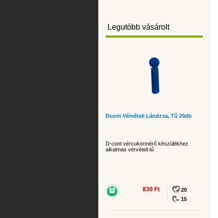
Legutóbb vásárolt
Dcont Vérvételi Lándzsa, Tű 20db
D-cont vércukormérő készülékhez
alkalmas vérvételi tű
830 Ft
20
15