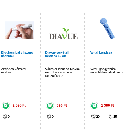
Biochemical ujjszúró
Diavue vérvételi
Avital Lándzsa
készülék
lándzsa 10 db
Általános vérvételi
Vérvételi lándzsa Diavue
Avital ujjbegyszúró
eszköz.
vércukorszintmérő
készülékhez alkalmas tű
készülékhez.
2 690 Ft
390 Ft
1 380 Ft
0
0
20
15