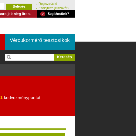
Regisztráció
Elfelejtette jelszavát?
ara jelenleg üres.
Segíthetünk?
Vércukormérő tesztcsíkok
11
kedvezménypontot.