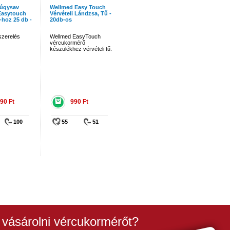
úgysav
Wellmed Easy Touch
Easytouch
Vérvételi Lándzsa, Tű -
hoz 25 db -
20db-os
szerelés
Wellmed EasyTouch
vércukormérő
készülékhez vérvételi tű.
90 Ft
990 Ft
100
55
51
 vásárolni vércukormérőt?