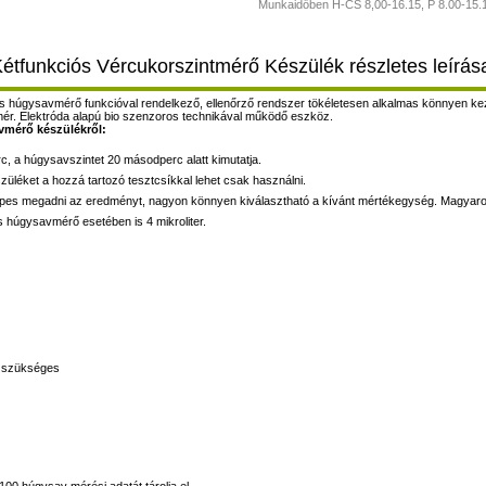
Munkaidőben H-CS 8,00-16.15, P 8.00-15.1
funkciós Vércukorszintmérő Készülék részletes leírás
úgysavmérő funkcióval rendelkező, ellenőrző rendszer tökéletesen alkalmas könnyen keze
ből mér. Elektróda alapú bio szenzoros technikával működő eszköz.
vmérő készülékről:
, a húgysavszintet 20 másodperc alatt kimutatja.
léket a hozzá tartozó tesztcsíkkal lehet csak használni.
épes megadni az eredményt, nagyon könnyen kiválasztható a kívánt mértékegység. Magyaro
húgysavmérő esetében is 4 mikroliter.
m szükséges