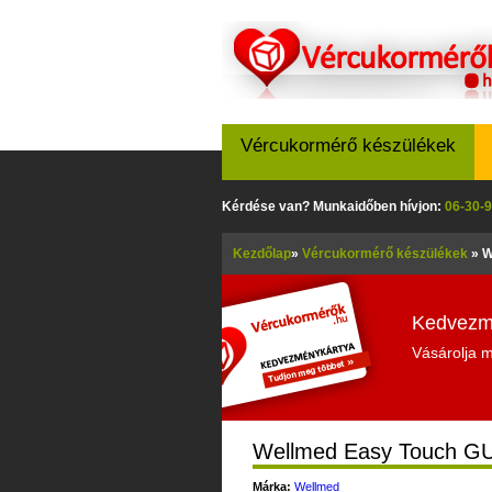
Vércukormérő készülékek
Kérdése van? Munkaidőben hívjon:
06-30-9
Kezdőlap
»
Vércukormérő készülékek
»
W
Kedvezmé
Vásárolja 
Wellmed Easy Touch GU 
Márka:
Wellmed