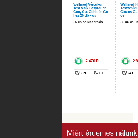
Wellmed Vércukor
Wellmed H
Tesztcsík Easytouch
Tesztcsík 
Gcu, Gu, Gchb és Gc-
Gcu és Gu-
hez 25 db - os
os
25 db-os kiszerelés
25 db-os ki
2 470 Ft
2 8
219
100
243
Miért érdemes nálunk