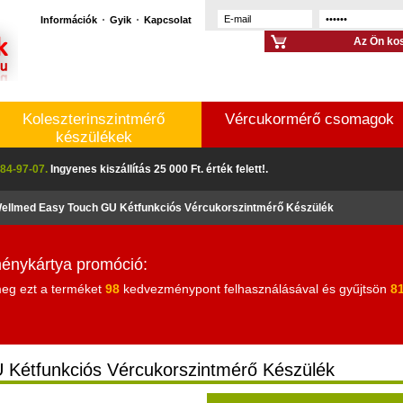
Információk
Gyik
Kapcsolat
Az Ön kos
Koleszterinszintmérő
Vércukormérő csomagok
készülékek
84-97-07.
Ingyenes kiszállítás 25 000 Ft. érték felett!.
ellmed Easy Touch GU Kétfunkciós Vércukorszintmérő Készülék
nykártya promóció:
meg ezt a terméket
98
kedvezménypont felhasználásával és gyűjtsön
8
Kétfunkciós Vércukorszintmérő Készülék