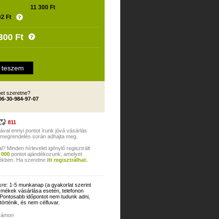
11 300 Ft
02 Ft
300
Ft
et szeretne?
06-30-984-97-07
811
al ennyi pontot írunk jóvá vásárlás
 megrendelés során adhajta meg.
Minden hírlevelet igénylő regisztrált
 000
pontot ajándékozunk, amelyet
rtékben. Ha szeretne
itt regisztrálhat.
re: 1-5 munkanap (a gyakorlat szerint
rmékek vásárlása esetén, telefonon
l. Pontosabb időpontot nem tudunk adni,
 történik, és nem célfuvar.
ámon