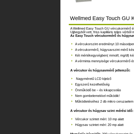
Wellmed Easy Touch GU Két
A Wellmed Easy Touch GU vércukormérő és h
Ujjbegyből vett, friss kapilláris teljes vér
Az Easy Touch vércukormérő és húgysa
A vércukorszint eredményt 10 másodperc
A vércukormérő, húgysavszint mérő készü
Két mértékegységben( mmol/l, mg/dl) k
A vérminta mennyisége vércukormérő és 
A vércukor és húgysavmérő jellemzői:
Nagyméretű LCD kijelző
Egyszerű kezelhetőség
Önműködő be – és kikapcsolás
Nem gombelemekkel működik!
Működtetéséhez 2 db mikro ceruzaele
A vércukor és húgysav szint mérési idő:
Vércukor szintet méri: 10 mp alatt
Húgysav szintet méri: 20 mp alatt