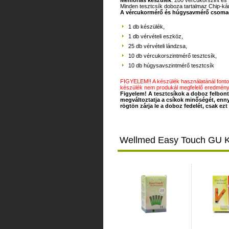
Memóriás készülék
: 200 vércukorszint és 
Minden tesztcsík doboza tartalmaz Chip-kár
A vércukormérő és húgysavmérő csomag
1 db készülék,
1 db vérvételi eszköz,
25 db vérvételi lándzsa,
10 db vércukorszintmérő tesztcsík,
10 db húgysavszintmérő tesztcsík
FIGYELEM!! A készülék használatánál fontos 
készülék nem produkál megfelelő eredmény
Figyelem! A tesztcsíkok a doboz felbon
megváltoztatja a csíkok minőségét, ennyi
rögtön zárja le a doboz fedelét, csak ez
Wellmed Easy Touch GU Ké