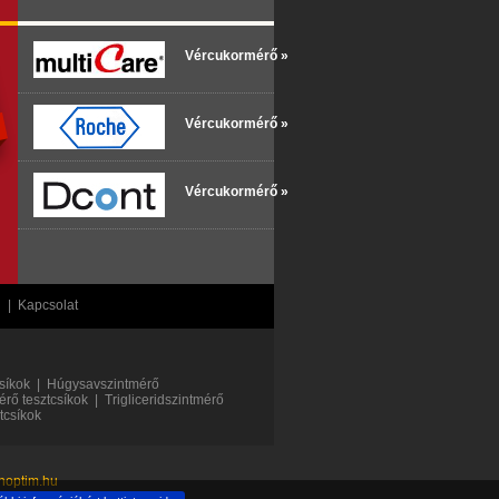
Vércukormérő »
Vércukormérő »
Vércukormérő »
g
|
Kapcsolat
síkok
|
Húgysavszintmérő
érő tesztcsíkok
|
Trigliceridszintmérő
tcsíkok
shoptim.hu