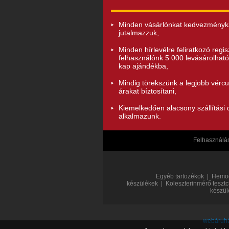
Minden vásárlónkat kedvezményk
jutalmazzuk,
Minden hírlevélre feliratkozó regisz
felhasználónk 5 000 levásárolható
kap ajándékba,
Mindig törekszünk a legjobb vérc
árakat bíztosítani,
Kiemelkedően alacsony szállítási d
alkalmazunk.
Felhasználási
Egyéb tartozékok
|
Hemog
készülékek
|
Koleszterinmérő tesztc
készül
webáruhá