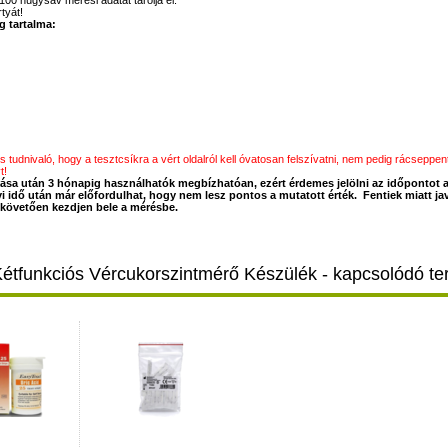
100 húgysav mérési adatát tárolja el.
tyát!
 tartalma:
tudnivaló, hogy a tesztcsíkra a vért oldalról kell óvatosan felszívatni, nem pedig rácseppe
t!
tása után 3 hónapig használhatók megbízhatóan, ezért érdemes jelölni az időpontot
 idő után már előfordulhat, hogy nem lesz pontos a mutatott érték. Fentiek miatt jav
t követően kezdjen bele a mérésbe.
tfunkciós Vércukorszintmérő Készülék - kapcsolódó t