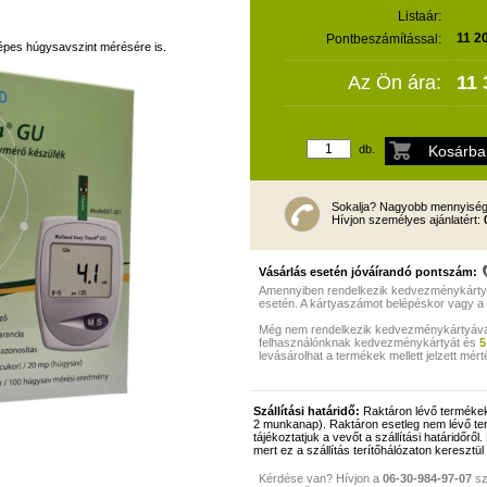
Listaár:
11 2
Pontbeszámítással:
képes húgysavszint mérésére is.
Az Ön ára:
11 
db.
Sokalja? Nagyobb mennyiség
Hívjon személyes ajánlatért:
Vásárlás esetén jóváírandó pontszám:
Amennyiben rendelkezik kedvezménykártyáv
esetén. A kártyaszámot belépéskor vagy a
Még nem rendelkezik kedvezménykártyával? 
felhasználónknak kedvezménykártyát és
5
levásárolhat a termékek mellett jelzett mé
Szállítási határidő:
Raktáron lévő termékek
2 munkanap). Raktáron esetleg nem lévő te
tájékoztatjuk a vevőt a szállítási határidőrő
mert ez a szállítás terítőhálózaton keresztül
Kérdése van? Hívjon a
06-30-984-97-07
sz