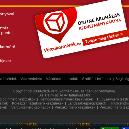
ártyával
trált
 pontot
ukormérő
íjakat
 feltételek
|
Adatvédelem
|
Vásárlási tudnivalók
|
Szállítási feltételek
|
Segítsé
Copyright © 2009-2026 vercukormerok.hu. Minden jog fenntartva.
Az áraink az ÁFÁ-t tartalmazzák!
lobinmérő tesztcsíkok
|
Hemoglobinszintmérő készülékek
|
Hugysavmérő tesztc
síkok
|
Koleszterinszintmérő készülékek
|
Lándzsák-ujjbegyszúrók
|
Trigliceridm
ékek
|
Vércukormérő csomagok
|
Vércukormérő készülékek
|
Vércukormérő tesz
z tervezés
: onlinesh.hu,
webáruház készítés
: onlinesh.hu,
webáruház logisztika
: 