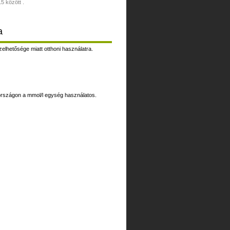
5 között .
a
lhetősége miatt otthoni használatra.
rszágon a mmol/l egység használatos.