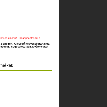
nteni és elkenni! Rácseppentéssel a
 a dobozon. A levegő nedvességtartalma
asoljuk, hogy a tesztcsík kivétele után
ermékek