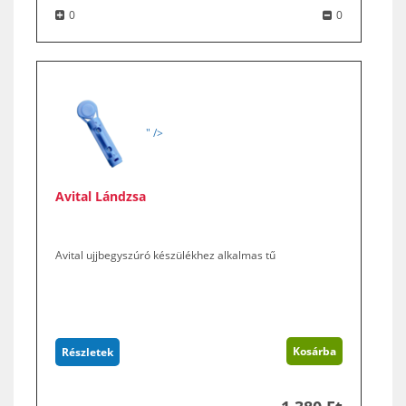
0
0
" />
Avital Lándzsa
Avital ujjbegyszúró készülékhez alkalmas tű
Kosárba
Részletek