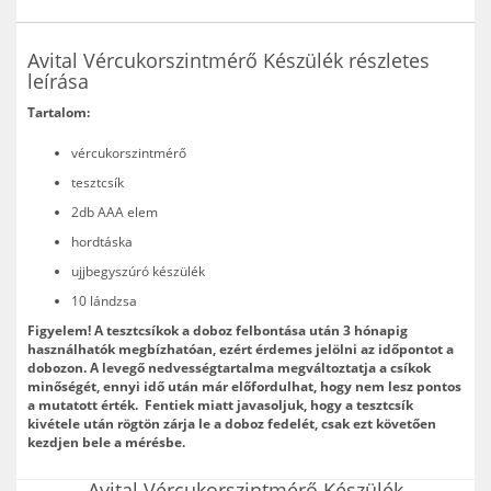
Avital Vércukorszintmérő Készülék részletes
leírása
Tartalom:
vércukorszintmérő
tesztcsík
2db AAA elem
hordtáska
ujjbegyszúró készülék
10 lándzsa
Figyelem! A tesztcsíkok a doboz felbontása után 3 hónapig
használhatók megbízhatóan, ezért érdemes jelölni az időpontot a
dobozon. A levegő nedvességtartalma megváltoztatja a csíkok
minőségét, ennyi idő után már előfordulhat, hogy nem lesz pontos
a mutatott érték. Fentiek miatt javasoljuk, hogy a tesztcsík
kivétele után rögtön zárja le a doboz fedelét, csak ezt követően
kezdjen bele a mérésbe.
Avital Vércukorszintmérő Készülék