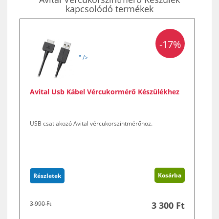
kapcsolódó termékek
-17%
" />
Avital Usb Kábel Vércukormérő Készülékhez
USB csatlakozó Avital vércukorszintmérőhöz.
Kosárba
Részletek
3 990 Ft
3 300 Ft